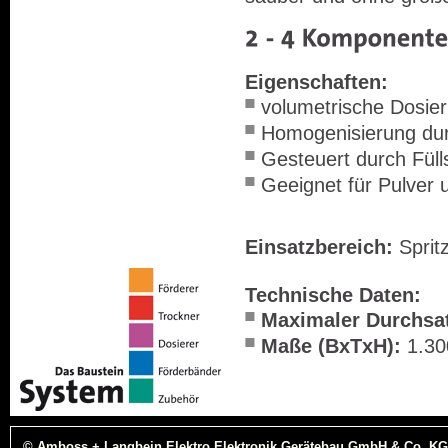
Eigenschaften:
volumetrische Dosie
Homogenisierung dur
Gesteuert durch Fül
Geeignet für Pulver 
Einsatzbereich:
­Spri
Technische Daten:
Maximaler Durchsa
Maße (BxTxH):
1
.30
© Amboss + Langbein Elektro Elektronik Gerätebau GmbH & Co. KG