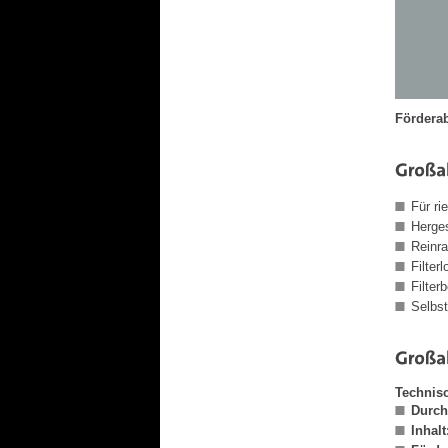
Förderab
Für ri
Herges
Reinr
Filterl
Filter
Selbst
Technis
Durch
Inhalt