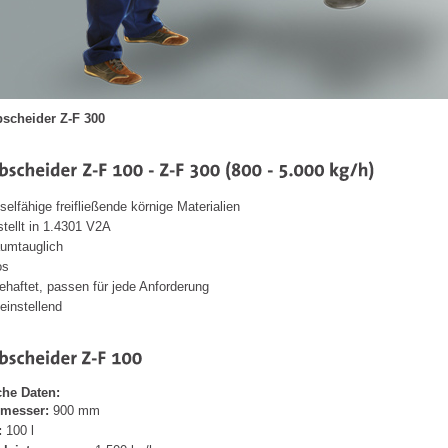
scheider Z-F 300
eselfähige freifließende körnige Materialien
tellt in 1.4301 V2A
aumtauglich
os
behaftet, passen für jede Anforderung
einstellend
che Daten:
messer:
900 mm
:
100 l